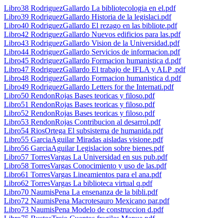
Libro38 RodriguezGallardo La bibliotecologia en el.pdf
Libro39 RodriguezGallardo Historia de la legislaci.pdf
Libro40 RodriguezGallardo El rezago en las bibliote.pdf
Libro42 RodriguezGallardo Nuevos edificios para las.pdf
Libro43 RodriguezGallardo Vision de la Universidad.pdf
Libro44 RodriguezGallardo Servicios de informacion.pdf
Libro45 RodriguezGallardo Formacion humanistica d.pdf
Libro47 RodriguezGallardo El trabajo de IFLA y ALP .pdf
Libro48 RodriguezGallardo Formacion humanistica d.pdf
Libro49 RodriguezGallardo Letters for the Internati.pdf
Libro50 RendonRojas Bases teoricas y filoso.pdf
Libro51 RendonRojas Bases teoricas y filoso.pdf
Libro52 RendonRojas Bases teoricas y filoso.pdf
Libro53 RendonRojas Contribucion al desarrol.pdf
Libro54 RiosOrtega El subsistema de humanida.pdf
Libro55 GarciaAguilar Miradas aisladas visione.pdf
Libro56 GarciaAguilar Legislacion sobre bienes.pdf
Libro57 TorresVargas La Universidad en sus pub.pdf
Libro58 TorresVargas Conocimiento y uso de las.pdf
Libro61 TorresVargas Lineamientos para el ana.pdf
Libro62 TorresVargas La biblioteca virtual q.pdf
Libro70 NaumisPena La ensenanza de la bibli.pdf
Libro72 NaumisPena Macrotesauro Mexicano par.pdf
Libro73 NaumisPena Modelo de construccion d.pdf