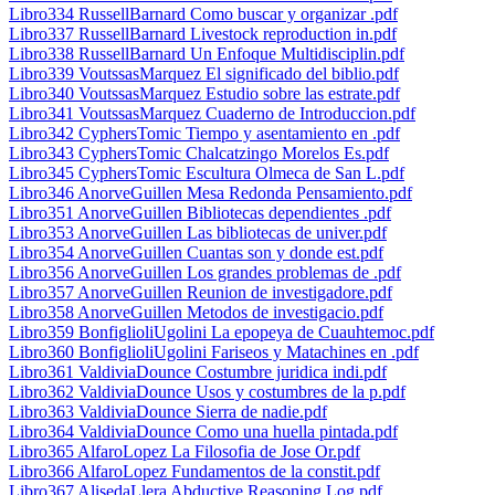
Libro334 RussellBarnard Como buscar y organizar .pdf
Libro337 RussellBarnard Livestock reproduction in.pdf
Libro338 RussellBarnard Un Enfoque Multidisciplin.pdf
Libro339 VoutssasMarquez El significado del biblio.pdf
Libro340 VoutssasMarquez Estudio sobre las estrate.pdf
Libro341 VoutssasMarquez Cuaderno de Introduccion.pdf
Libro342 CyphersTomic Tiempo y asentamiento en .pdf
Libro343 CyphersTomic Chalcatzingo Morelos Es.pdf
Libro345 CyphersTomic Escultura Olmeca de San L.pdf
Libro346 AnorveGuillen Mesa Redonda Pensamiento.pdf
Libro351 AnorveGuillen Bibliotecas dependientes .pdf
Libro353 AnorveGuillen Las bibliotecas de univer.pdf
Libro354 AnorveGuillen Cuantas son y donde est.pdf
Libro356 AnorveGuillen Los grandes problemas de .pdf
Libro357 AnorveGuillen Reunion de investigadore.pdf
Libro358 AnorveGuillen Metodos de investigacio.pdf
Libro359 BonfiglioliUgolini La epopeya de Cuauhtemoc.pdf
Libro360 BonfiglioliUgolini Fariseos y Matachines en .pdf
Libro361 ValdiviaDounce Costumbre juridica indi.pdf
Libro362 ValdiviaDounce Usos y costumbres de la p.pdf
Libro363 ValdiviaDounce Sierra de nadie.pdf
Libro364 ValdiviaDounce Como una huella pintada.pdf
Libro365 AlfaroLopez La Filosofia de Jose Or.pdf
Libro366 AlfaroLopez Fundamentos de la constit.pdf
Libro367 AlisedaLlera Abductive Reasoning Log.pdf