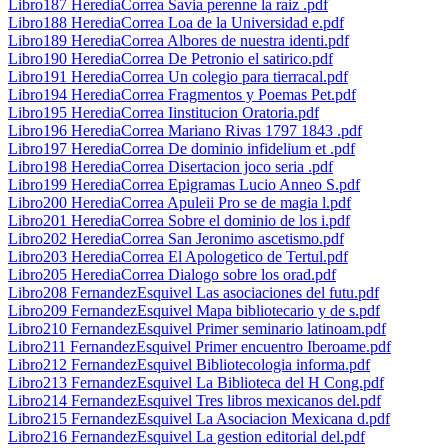
Libro187 HerediaCorrea Savia perenne la raiz .pdf
Libro188 HerediaCorrea Loa de la Universidad e.pdf
Libro189 HerediaCorrea Albores de nuestra identi.pdf
Libro190 HerediaCorrea De Petronio el satirico.pdf
Libro191 HerediaCorrea Un colegio para tierracal.pdf
Libro194 HerediaCorrea Fragmentos y Poemas Pet.pdf
Libro195 HerediaCorrea Iinstitucion Oratoria.pdf
Libro196 HerediaCorrea Mariano Rivas 1797 1843 .pdf
Libro197 HerediaCorrea De dominio infidelium et .pdf
Libro198 HerediaCorrea Disertacion joco seria .pdf
Libro199 HerediaCorrea Epigramas Lucio Anneo S.pdf
Libro200 HerediaCorrea Apuleii Pro se de magia l.pdf
Libro201 HerediaCorrea Sobre el dominio de los i.pdf
Libro202 HerediaCorrea San Jeronimo ascetismo.pdf
Libro203 HerediaCorrea El Apologetico de Tertul.pdf
Libro205 HerediaCorrea Dialogo sobre los orad.pdf
Libro208 FernandezEsquivel Las asociaciones del futu.pdf
Libro209 FernandezEsquivel Mapa bibliotecario y de s.pdf
Libro210 FernandezEsquivel Primer seminario latinoam.pdf
Libro211 FernandezEsquivel Primer encuentro Iberoame.pdf
Libro212 FernandezEsquivel Bibliotecologia informa.pdf
Libro213 FernandezEsquivel La Biblioteca del H Cong.pdf
Libro214 FernandezEsquivel Tres libros mexicanos del.pdf
Libro215 FernandezEsquivel La Asociacion Mexicana d.pdf
Libro216 FernandezEsquivel La gestion editorial del.pdf