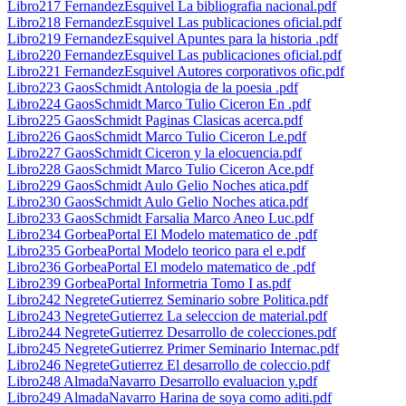
Libro217 FernandezEsquivel La bibliografia nacional.pdf
Libro218 FernandezEsquivel Las publicaciones oficial.pdf
Libro219 FernandezEsquivel Apuntes para la historia .pdf
Libro220 FernandezEsquivel Las publicaciones oficial.pdf
Libro221 FernandezEsquivel Autores corporativos ofic.pdf
Libro223 GaosSchmidt Antologia de la poesia .pdf
Libro224 GaosSchmidt Marco Tulio Ciceron En .pdf
Libro225 GaosSchmidt Paginas Clasicas acerca.pdf
Libro226 GaosSchmidt Marco Tulio Ciceron Le.pdf
Libro227 GaosSchmidt Ciceron y la elocuencia.pdf
Libro228 GaosSchmidt Marco Tulio Ciceron Ace.pdf
Libro229 GaosSchmidt Aulo Gelio Noches atica.pdf
Libro230 GaosSchmidt Aulo Gelio Noches atica.pdf
Libro233 GaosSchmidt Farsalia Marco Aneo Luc.pdf
Libro234 GorbeaPortal El Modelo matematico de .pdf
Libro235 GorbeaPortal Modelo teorico para el e.pdf
Libro236 GorbeaPortal El modelo matematico de .pdf
Libro239 GorbeaPortal Informetria Tomo I as.pdf
Libro242 NegreteGutierrez Seminario sobre Politica.pdf
Libro243 NegreteGutierrez La seleccion de material.pdf
Libro244 NegreteGutierrez Desarrollo de colecciones.pdf
Libro245 NegreteGutierrez Primer Seminario Internac.pdf
Libro246 NegreteGutierrez El desarrollo de coleccio.pdf
Libro248 AlmadaNavarro Desarrollo evaluacion y.pdf
Libro249 AlmadaNavarro Harina de soya como aditi.pdf