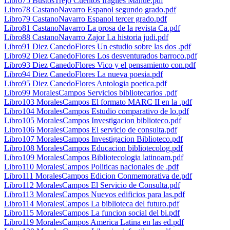
Libro75 BustosTrejo Cuentos fragiles Manue.pdf
Libro78 CastanoNavarro Espanol segundo grado.pdf
Libro79 CastanoNavarro Espanol tercer grado.pdf
Libro81 CastanoNavarro La prosa de la revista Ca.pdf
Libro88 CastanoNavarro Zajor La historia judi.pdf
Libro91 Diez CanedoFlores Un estudio sobre las dos .pdf
Libro92 Diez CanedoFlores Los desventurados barroco.pdf
Libro93 Diez CanedoFlores Vico y el pensamiento con.pdf
Libro94 Diez CanedoFlores La nueva poesia.pdf
Libro95 Diez CanedoFlores Antologia poetica.pdf
Libro99 MoralesCampos Servicios bibliotecarios .pdf
Libro103 MoralesCampos El formato MARC II en la .pdf
Libro104 MoralesCampos Estudio comparativo de lo.pdf
Libro105 MoralesCampos Investigacion biblioteco.pdf
Libro106 MoralesCampos El servicio de consulta.pdf
Libro107 MoralesCampos Investigacion Biblioteco.pdf
Libro108 MoralesCampos Educacion bibliotecolog.pdf
Libro109 MoralesCampos Bibliotecologia latinoam.pdf
Libro110 MoralesCampos Politicas nacionales de .pdf
Libro111 MoralesCampos Edicion Conmemorativa de.pdf
Libro112 MoralesCampos El Servicio de Consulta.pdf
Libro113 MoralesCampos Nuevos edificios para las.pdf
Libro114 MoralesCampos La biblioteca del futuro.pdf
Libro115 MoralesCampos La funcion social del bi.pdf
Libro119 MoralesCampos America Latina en las ed.pdf