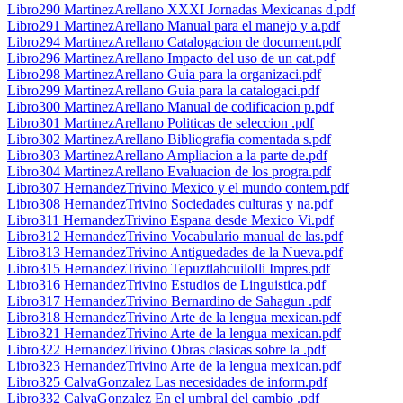
Libro290 MartinezArellano XXXI Jornadas Mexicanas d.pdf
Libro291 MartinezArellano Manual para el manejo y a.pdf
Libro294 MartinezArellano Catalogacion de document.pdf
Libro296 MartinezArellano Impacto del uso de un cat.pdf
Libro298 MartinezArellano Guia para la organizaci.pdf
Libro299 MartinezArellano Guia para la catalogaci.pdf
Libro300 MartinezArellano Manual de codificacion p.pdf
Libro301 MartinezArellano Politicas de seleccion .pdf
Libro302 MartinezArellano Bibliografia comentada s.pdf
Libro303 MartinezArellano Ampliacion a la parte de.pdf
Libro304 MartinezArellano Evaluacion de los progra.pdf
Libro307 HernandezTrivino Mexico y el mundo contem.pdf
Libro308 HernandezTrivino Sociedades culturas y na.pdf
Libro311 HernandezTrivino Espana desde Mexico Vi.pdf
Libro312 HernandezTrivino Vocabulario manual de las.pdf
Libro313 HernandezTrivino Antiguedades de la Nueva.pdf
Libro315 HernandezTrivino Tepuztlahcuilolli Impres.pdf
Libro316 HernandezTrivino Estudios de Linguistica.pdf
Libro317 HernandezTrivino Bernardino de Sahagun .pdf
Libro318 HernandezTrivino Arte de la lengua mexican.pdf
Libro321 HernandezTrivino Arte de la lengua mexican.pdf
Libro322 HernandezTrivino Obras clasicas sobre la .pdf
Libro323 HernandezTrivino Arte de la lengua mexican.pdf
Libro325 CalvaGonzalez Las necesidades de inform.pdf
Libro332 CalvaGonzalez En el umbral del cambio .pdf