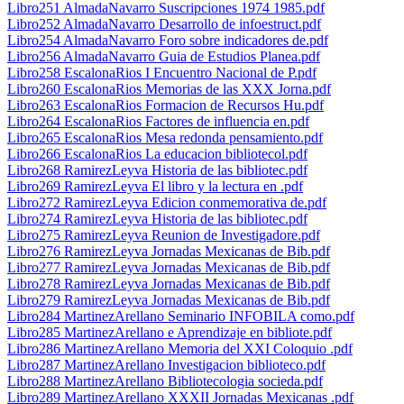
Libro251 AlmadaNavarro Suscripciones 1974 1985.pdf
Libro252 AlmadaNavarro Desarrollo de infoestruct.pdf
Libro254 AlmadaNavarro Foro sobre indicadores de.pdf
Libro256 AlmadaNavarro Guia de Estudios Planea.pdf
Libro258 EscalonaRios I Encuentro Nacional de P.pdf
Libro260 EscalonaRios Memorias de las XXX Jorna.pdf
Libro263 EscalonaRios Formacion de Recursos Hu.pdf
Libro264 EscalonaRios Factores de influencia en.pdf
Libro265 EscalonaRios Mesa redonda pensamiento.pdf
Libro266 EscalonaRios La educacion bibliotecol.pdf
Libro268 RamirezLeyva Historia de las bibliotec.pdf
Libro269 RamirezLeyva El libro y la lectura en .pdf
Libro272 RamirezLeyva Edicion conmemorativa de.pdf
Libro274 RamirezLeyva Historia de las bibliotec.pdf
Libro275 RamirezLeyva Reunion de Investigadore.pdf
Libro276 RamirezLeyva Jornadas Mexicanas de Bib.pdf
Libro277 RamirezLeyva Jornadas Mexicanas de Bib.pdf
Libro278 RamirezLeyva Jornadas Mexicanas de Bib.pdf
Libro279 RamirezLeyva Jornadas Mexicanas de Bib.pdf
Libro284 MartinezArellano Seminario INFOBILA como.pdf
Libro285 MartinezArellano e Aprendizaje en bibliote.pdf
Libro286 MartinezArellano Memoria del XXI Coloquio .pdf
Libro287 MartinezArellano Investigacion biblioteco.pdf
Libro288 MartinezArellano Bibliotecologia socieda.pdf
Libro289 MartinezArellano XXXII Jornadas Mexicanas .pdf