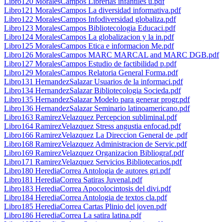
Libro120 MoralesCampos Librerias infantiles u.pdf
Libro121 MoralesCampos La diversidad informativa.pdf
Libro122 MoralesCampos Infodiversidad globaliza.pdf
Libro123 MoralesCampos Bibliotecologia Educaci.pdf
Libro124 MoralesCampos La globalizacion y la in.pdf
Libro125 MoralesCampos Etica e informacion Me.pdf
Libro126 MoralesCampos MARC MARCAL and MARC DGB.pdf
Libro127 MoralesCampos Estudio de factibilidad p.pdf
Libro129 MoralesCampos Relatoria General Forma.pdf
Libro131 HernandezSalazar Usuarios de la informaci.pdf
Libro134 HernandezSalazar Bibliotecologia Socieda.pdf
Libro135 HernandezSalazar Modelo para generar progr.pdf
Libro136 HernandezSalazar Seminario latinoamericano.pdf
Libro163 RamirezVelazquez Percepcion subliminal.pdf
Libro164 RamirezVelazquez Stress angustia enfocad.pdf
Libro166 RamirezVelazquez La Direccion General de .pdf
Libro168 RamirezVelazquez Administracion de Servic.pdf
Libro169 RamirezVelazquez Organizacion Bibliograf.pdf
Libro171 RamirezVelazquez Servicios Bibliotecarios.pdf
Libro180 HerediaCorrea Antologia de autores gri.pdf
Libro181 HerediaCorrea Satiras Juvenal.pdf
Libro183 HerediaCorrea Apocolocintosis del divi.pdf
Libro184 HerediaCorrea Antologia de textos cla.pdf
Libro185 HerediaCorrea Cartas Plinio del joven.pdf
Libro186 HerediaCorrea La satira latina.pdf